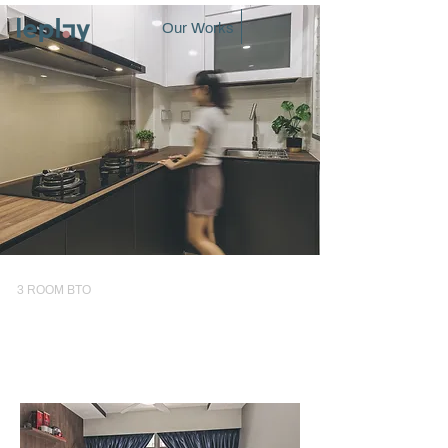
Our Works
3 ROOM BTO
Bukit Batok
West Edge